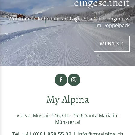
eingeschneit
Wohltuende Ruhe und spritziger Spaß - Feriengenuss
im Doppelpack
WINTER
My Alpina
Via Val Müstair 146, CH - 7536 Santa Maria im
Münstertal
Tel.
+41 (0)81 858 55 33
|
info@myalpina.ch