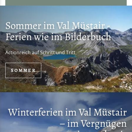
Sommer im Val Müstair -
Ferien wie im Bilderbuch
Actionreich auf Schritt und Tritt
SOMMER
Winterferien im Val Müstair
– im Vergnügen