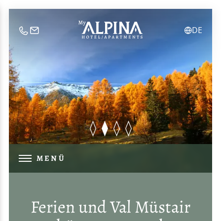
DE
IT
EN
MENÜ
Ferien und Val Müstair