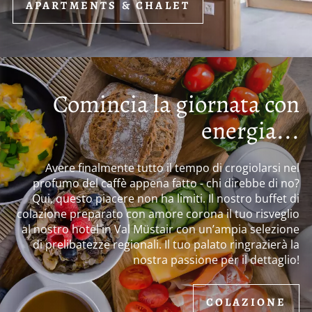
APARTMENTS & CHALET
Comincia la giornata con
energia...
Avere finalmente tutto il tempo di crogiolarsi nel
profumo del caffè appena fatto - chi direbbe di no?
Qui, questo piacere non ha limiti. Il nostro buffet di
colazione preparato con amore corona il tuo risveglio
al nostro hotel in Val Müstair con un’ampia selezione
di prelibatezze regionali. Il tuo palato ringrazierà la
nostra passione per il dettaglio!
COLAZIONE